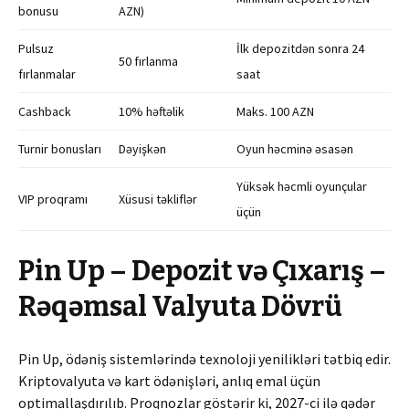
bonusu
AZN)
Pulsuz
İlk depozitdən sonra 24
50 fırlanma
fırlanmalar
saat
Cashback
10% həftəlik
Maks. 100 AZN
Turnir bonusları
Dəyişkən
Oyun həcminə əsasən
Yüksək həcmli oyunçular
VIP proqramı
Xüsusi təkliflər
üçün
Pin Up – Depozit və Çıxarış –
Rəqəmsal Valyuta Dövrü
Pin Up, ödəniş sistemlərində texnoloji yenilikləri tətbiq edir.
Kriptovalyuta və kart ödənişləri, anlıq emal üçün
optimallaşdırılıb. Proqnozlar göstərir ki, 2027-ci ilə qədər