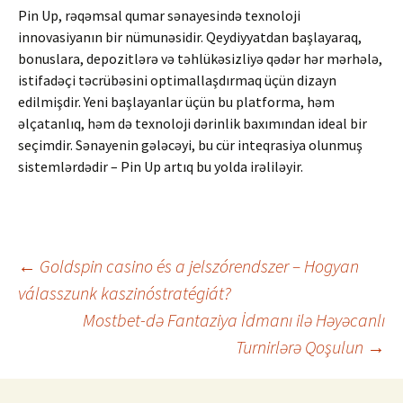
Pin Up, rəqəmsal qumar sənayesində texnoloji
innovasiyanın bir nümunəsidir. Qeydiyyatdan başlayaraq,
bonuslara, depozitlərə və təhlükəsizliyə qədər hər mərhələ,
istifadəçi təcrübəsini optimallaşdırmaq üçün dizayn
edilmişdir. Yeni başlayanlar üçün bu platforma, həm
əlçatanlıq, həm də texnoloji dərinlik baxımından ideal bir
seçimdir. Sənayenin gələcəyi, bu cür inteqrasiya olunmuş
sistemlərdədir – Pin Up artıq bu yolda irəliləyir.
←
Goldspin casino és a jelszórendszer – Hogyan
válasszunk kaszinóstratégiát?
Post
Mostbet-də Fantaziya İdmanı ilə Həyəcanlı
Turnirlərə Qoşulun
→
navigation