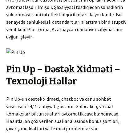
avtomatlaşdırılmışdır. Şəxsiyyəti təsdiq edən sənədlərin
yüklənməsi, süni intellekt alqoritmləri ilə yoxlanılır. Bu,
sənayedə təhlükəsizlik standartlarını artıran bir disruptiv
yenilikdir. Platforma, Azərbaycan qanunvericiliyinə tam
uyğun işləyir.
Pin Up – Dəstək Xidməti –
Texnoloji Həllər
Pin Up-un dəstək xidməti, chatbot və canlı söhbət
vasitəsilə 24/7 fəaliyyət göstərir. Gələcəkdə, virtual
köməkçilər bütün sualları avtomatik cavablandıracaq.
Hazırda, ən çox verilən suallar arasında bonus şərtləri,
çıxarış müddətləri və texniki problemlər var.