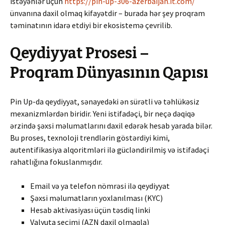
istəyənlər üçün
https://pin-up-306-azerbaijan.it.com/
ünvanına daxil olmaq kifayətdir – burada hər şey proqram
təminatının idarə etdiyi bir ekosistemə çevrilib.
Qeydiyyat Prosesi –
Proqram Dünyasının Qapısı
Pin Up-da qeydiyyat, sənayedəki ən sürətli və təhlükəsiz
mexanizmlərdən biridir. Yeni istifadəçi, bir neçə dəqiqə
ərzində şəxsi məlumatlarını daxil edərək hesab yarada bilər.
Bu proses, texnoloji trendlərin göstərdiyi kimi,
autentifikasiya alqoritmləri ilə gücləndirilmiş və istifadəçi
rahatlığına fokuslanmışdır.
Email və ya telefon nömrəsi ilə qeydiyyat
Şəxsi məlumatların yoxlanılması (KYC)
Hesab aktivasiyası üçün təsdiq linki
Valyuta seçimi (AZN daxil olmaqla)