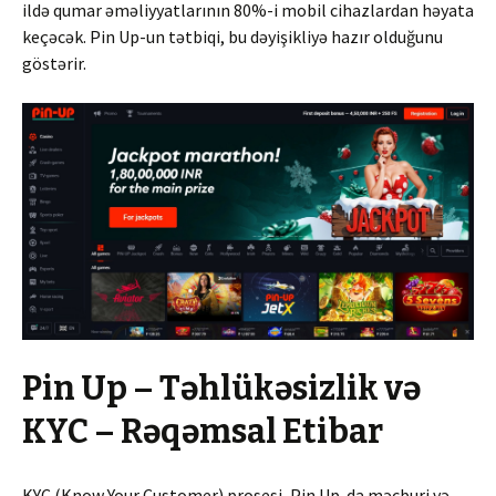
ildə qumar əməliyyatlarının 80%-i mobil cihazlardan həyata
keçəcək. Pin Up-un tətbiqi, bu dəyişikliyə hazır olduğunu
göstərir.
Pin Up – Təhlükəsizlik və
KYC – Rəqəmsal Etibar
KYC (Know Your Customer) prosesi, Pin Up-da məcburi və