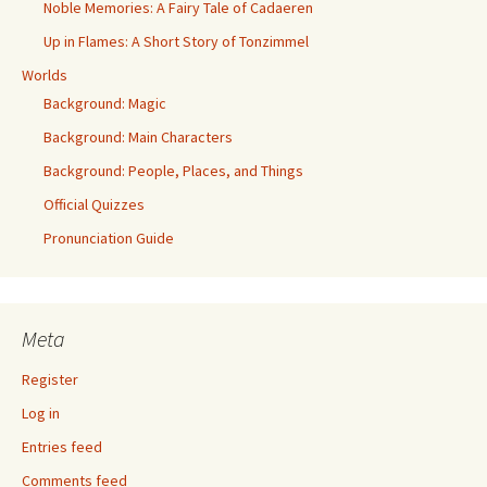
Noble Memories: A Fairy Tale of Cadaeren
Up in Flames: A Short Story of Tonzimmel
Worlds
Background: Magic
Background: Main Characters
Background: People, Places, and Things
Official Quizzes
Pronunciation Guide
Meta
Register
Log in
Entries feed
Comments feed