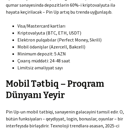
qumar sənayesində depozitlərin 60%-i kriptovalyuta ilə
həyata keçiriləcək – Pin Up artıq bu trendə uyğunlaşıb.
Visa/Mastercard kartları
Kriptovalyuta (BTC, ETH, USDT)
Elektron pulqabılar (Perfect Money, Skrill)
Mobil ödənişlər (Azercell, Bakcell)
Minimum depozit: 5 AZN
Çıxarış müddəti: 24-48 saat
Limitsiz əməliyyat sayı
Mobil Tətbiq – Proqram
Dünyanı Yeyir
Pin Up-un mobil tətbiqi, sənayenin gələcəyini təmsil edir. O,
bütün funksiyaları – qeydiyyat, login, bonuslar, oyunlar – bir
interfeysdə birləşdirir. Texnoloji trendlərə əsasən, 2025-ci