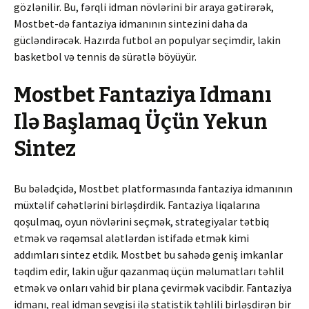
gözlənilir. Bu, fərqli idman növlərini bir araya gətirərək,
Mostbet-də fantaziya idmanının sintezini daha da
gücləndirəcək. Hazırda futbol ən populyar seçimdir, lakin
basketbol və tennis də sürətlə böyüyür.
Mostbet Fantaziya Idmanı
Ilə Başlamaq Üçün Yekun
Sintez
Bu bələdçidə, Mostbet platformasında fantaziya idmanının
müxtəlif cəhətlərini birləşdirdik. Fantaziya liqalarına
qoşulmaq, oyun növlərini seçmək, strategiyalar tətbiq
etmək və rəqəmsal alətlərdən istifadə etmək kimi
addımları sintez etdik. Mostbet bu sahədə geniş imkanlar
təqdim edir, lakin uğur qazanmaq üçün məlumatları təhlil
etmək və onları vahid bir plana çevirmək vacibdir. Fantaziya
idmanı, real idman sevgisi ilə statistik təhlili birləşdirən bir