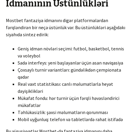
Idmanının Üstünlükləri
Mostbet fantaziya idmanını digər platformalardan
fərqləndirən bir neçə üstünlük var. Bu üstünlükləri aşağıdakı
siyahıda sintez edirik:
Geniş idman növləri seçimi: futbol, basketbol, tennis
və voleybol
Sadə interfeys: yeni başlayanlar üçün asan naviqasiya
Çoxsaylı turnir variantları: gündəlikdən çempionata
qədər
Real vaxt statistikası: canlı məlumatlarla heyət
dəyişiklikləri
Mükafat fondu: hər turnir üçün fərqli həvəsləndirici
mükafatlar
Təhlükəsizlik: şəxsi məlumatların qorunması
Mobil uyğunluq: telefon və tabletlərdə rahat istifadə
Bu xüsusiyyətlər Mostbet-də fantaziya idmanını daha