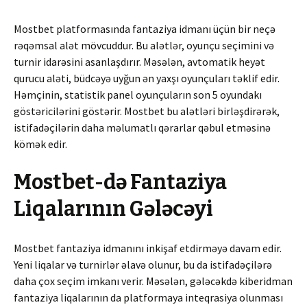
Mostbet platformasında fantaziya idmanı üçün bir neçə
rəqəmsal alət mövcuddur. Bu alətlər, oyunçu seçimini və
turnir idarəsini asanlaşdırır. Məsələn, avtomatik heyət
qurucu aləti, büdcəyə uyğun ən yaxşı oyunçuları təklif edir.
Həmçinin, statistik panel oyunçuların son 5 oyundakı
göstəricilərini göstərir. Mostbet bu alətləri birləşdirərək,
istifadəçilərin daha məlumatlı qərarlar qəbul etməsinə
kömək edir.
Mostbet-də Fantaziya
Liqalarının Gələcəyi
Mostbet fantaziya idmanını inkişaf etdirməyə davam edir.
Yeni liqalar və turnirlər əlavə olunur, bu da istifadəçilərə
daha çox seçim imkanı verir. Məsələn, gələcəkdə kiberidman
fantaziya liqalarının da platformaya inteqrasiya olunması