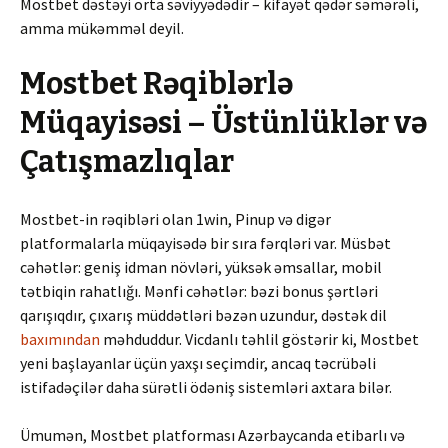
Mostbet dəstəyi orta səviyyədədir – kifayət qədər səmərəli,
amma mükəmməl deyil.
Mostbet Rəqiblərlə
Müqayisəsi – Üstünlüklər və
Çatışmazlıqlar
Mostbet-in rəqibləri olan 1win, Pinup və digər
platformalarla müqayisədə bir sıra fərqləri var. Müsbət
cəhətlər: geniş idman növləri, yüksək əmsallar, mobil
tətbiqin rahatlığı. Mənfi cəhətlər: bəzi bonus şərtləri
qarışıqdır, çıxarış müddətləri bəzən uzundur, dəstək dil
baxımından
məhduddur. Vicdanlı təhlil göstərir ki, Mostbet
yeni başlayanlar üçün yaxşı seçimdir, ancaq təcrübəli
istifadəçilər daha sürətli ödəniş sistemləri axtara bilər.
Ümumən, Mostbet platforması Azərbaycanda etibarlı və