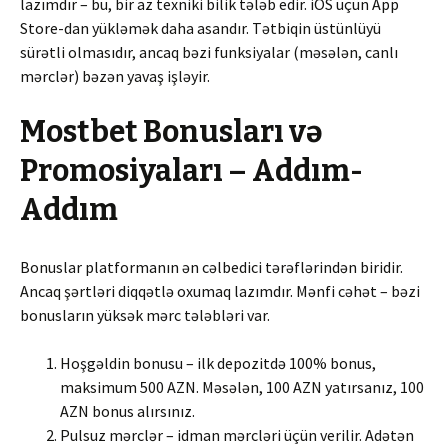
lazımdır – bu, bir az texniki bilik tələb edir. iOS üçün App
Store-dan yükləmək daha asandır. Tətbiqin üstünlüyü
sürətli olmasıdır, ancaq bəzi funksiyalar (məsələn, canlı
mərclər) bəzən yavaş işləyir.
Mostbet Bonusları və
Promosiyaları – Addım-
Addım
Bonuslar platformanın ən cəlbedici tərəflərindən biridir.
Ancaq şərtləri diqqətlə oxumaq lazımdır. Mənfi cəhət – bəzi
bonusların yüksək mərc tələbləri var.
Hoşgəldin bonusu – ilk depozitdə 100% bonus,
maksimum 500 AZN. Məsələn, 100 AZN yatırsanız, 100
AZN bonus alırsınız.
Pulsuz mərclər – idman mərcləri üçün verilir. Adətən