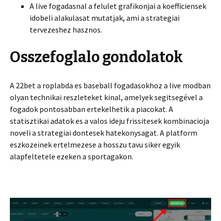
A live fogadasnal a felulet grafikonjai a koefficiensek
idobeli alakulasat mutatjak, ami a strategiai
tervezeshez hasznos.
Osszefoglalo gondolatok
A 22bet a roplabda es baseball fogadasokhoz a live modban
olyan technikai reszleteket kinal, amelyek segitsegével a
fogadok pontosabban ertekelhetik a piacokat. A
statisztikai adatok es a valos ideju frissitesek kombinacioja
noveli a strategiai dontesek hatekonysagat. A platform
eszkozeinek ertelmezese a hosszu tavu siker egyik
alapfeltetele ezeken a sportagakon.