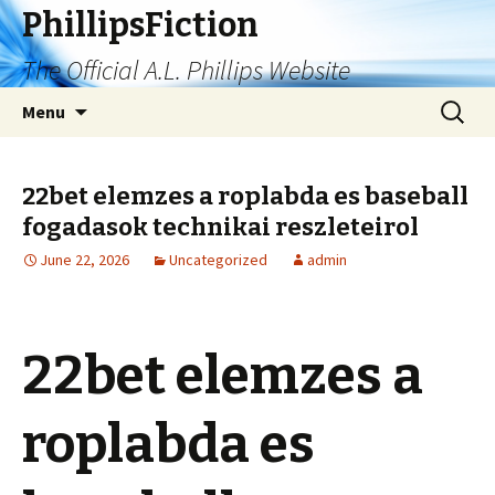
PhillipsFiction
The Official A.L. Phillips Website
Skip
Search
Menu
to
for:
content
22bet elemzes a roplabda es baseball
fogadasok technikai reszleteirol
June 22, 2026
Uncategorized
admin
22bet elemzes a
roplabda es