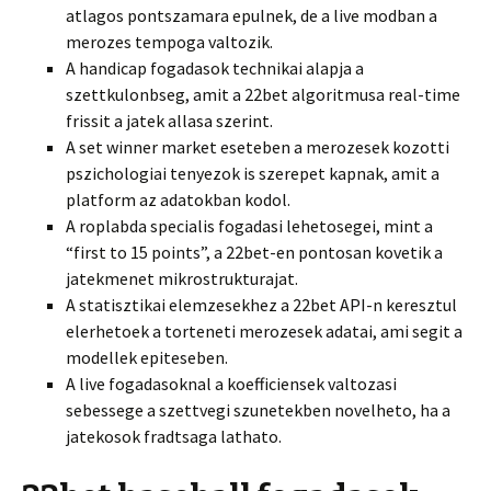
atlagos pontszamara epulnek, de a live modban a
merozes tempoga valtozik.
A handicap fogadasok technikai alapja a
szettkulonbseg, amit a 22bet algoritmusa real-time
frissit a jatek allasa szerint.
A set winner market eseteben a merozesek kozotti
pszichologiai tenyezok is szerepet kapnak, amit a
platform az adatokban kodol.
A roplabda specialis fogadasi lehetosegei, mint a
“first to 15 points”, a 22bet-en pontosan kovetik a
jatekmenet mikrostrukturajat.
A statisztikai elemzesekhez a 22bet API-n keresztul
elerhetoek a torteneti merozesek adatai, ami segit a
modellek epiteseben.
A live fogadasoknal a koefficiensek valtozasi
sebessege a szettvegi szunetekben novelheto, ha a
jatekosok fradtsaga lathato.