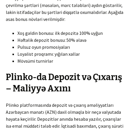
çevrilmə şərtləri (məsələn, mərc tələbləri) aydın göstərilir,
lakin istifadəçilər bu şərtləri diqqətlə oxumalıdırlar. Aşağıda
əsas bonus növləri verilmişdir:
Xoş gəldin bonusu: ilk depozitə 100% uyğun
Həftəlik depozit bonusu: 50% əlavə
Pulsuz oyun promosiyaları
Loyalist proqramı: yığılan xallar
Mövsümi turnirlər
Plinko-da Depozit və Çıxarış
– Maliyyə Axını
Plinko platformasında depozit və çıxarış əməliyyatları
Azərbaycan manatı (AZN) daxil olmaqla bir neçə valyutada
həyata keçirilir. Depozitlər anında hesaba yazılır, çıxarışlar
isə emal müddəti tələb edir. İqtisadi baxımdan, çıxarış sürəti