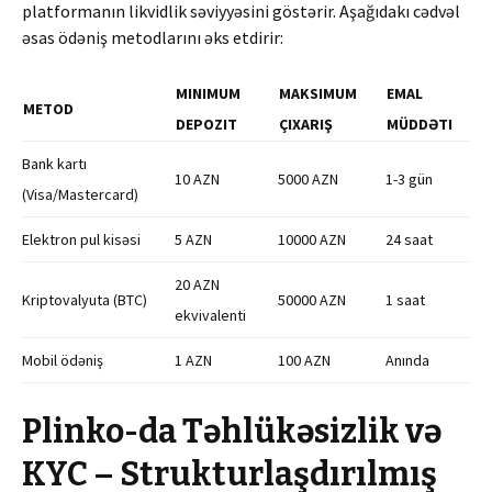
platformanın likvidlik səviyyəsini göstərir. Aşağıdakı cədvəl
əsas ödəniş metodlarını əks etdirir:
MINIMUM
MAKSIMUM
EMAL
METOD
DEPOZIT
ÇIXARIŞ
MÜDDƏTI
Bank kartı
10 AZN
5000 AZN
1-3 gün
(Visa/Mastercard)
Elektron pul kisəsi
5 AZN
10000 AZN
24 saat
20 AZN
Kriptovalyuta (BTC)
50000 AZN
1 saat
ekvivalenti
Mobil ödəniş
1 AZN
100 AZN
Anında
Plinko-da Təhlükəsizlik və
KYC – Strukturlaşdırılmış