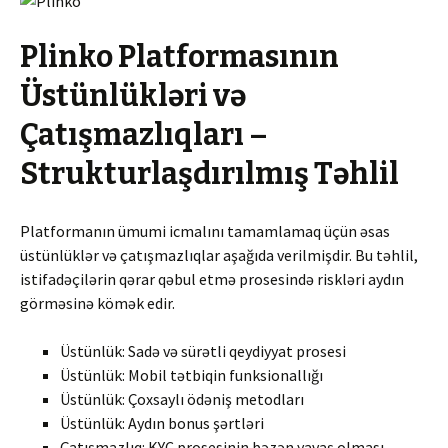
Plinko Platformasının
Üstünlükləri və
Çatışmazlıqları –
Strukturlaşdırılmış Təhlil
Platformanın ümumi icmalını tamamlamaq üçün əsas
üstünlüklər və çatışmazlıqlar aşağıda verilmişdir. Bu təhlil,
istifadəçilərin qərar qəbul etmə prosesində riskləri aydın
görməsinə kömək edir.
Üstünlük: Sadə və sürətli qeydiyyat prosesi
Üstünlük: Mobil tətbiqin funksionallığı
Üstünlük: Çoxsaylı ödəniş metodları
Üstünlük: Aydın bonus şərtləri
Çatışmazlıq: KYC prosesinin bəzən yavaş olması