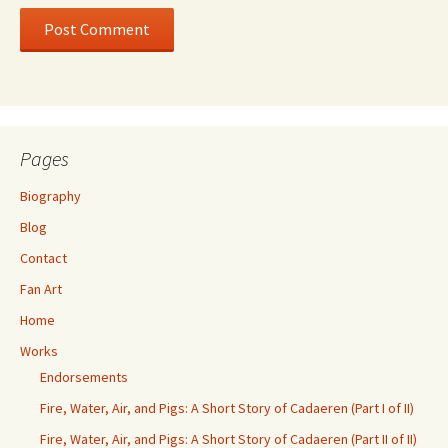
Pages
Biography
Blog
Contact
Fan Art
Home
Works
Endorsements
Fire, Water, Air, and Pigs: A Short Story of Cadaeren (Part I of II)
Fire, Water, Air, and Pigs: A Short Story of Cadaeren (Part II of II)