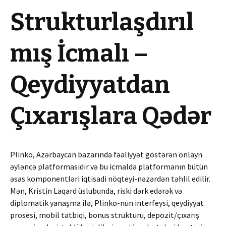
Strukturlaşdırıl
mış İcmalı –
Qeydiyyatdan
Çıxarışlara Qədər
Plinko, Azərbaycan bazarında fəaliyyət göstərən onlayn
əyləncə platformasıdır və bu icmalda platformanın bütün
əsas komponentləri iqtisadi nöqteyi-nəzərdən təhlil edilir.
Mən, Kristin Laqard üslubunda, riski dərk edərək və
diplomatik yanaşma ilə, Plinko-nun interfeysi, qeydiyyat
prosesi, mobil tətbiqi, bonus strukturu, depozit/çıxarış