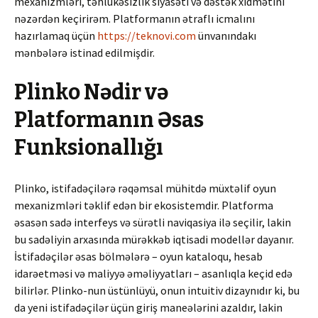
mexanizmləri, təhlükəsizlik siyasəti və dəstək xidmətini
nəzərdən keçirirəm. Platformanın ətraflı icmalını
hazırlamaq üçün
https://teknovi.com
ünvanındakı
mənbələrə istinad edilmişdir.
Plinko Nədir və
Platformanın Əsas
Funksionallığı
Plinko, istifadəçilərə rəqəmsal mühitdə müxtəlif oyun
mexanizmləri təklif edən bir ekosistemdir. Platforma
əsasən sadə interfeys və sürətli naviqasiya ilə seçilir, lakin
bu sadəliyin arxasında mürəkkəb iqtisadi modellər dayanır.
İstifadəçilər əsas bölmələrə – oyun kataloqu, hesab
idarəetməsi və maliyyə əməliyyatları – asanlıqla keçid edə
bilirlər. Plinko-nun üstünlüyü, onun intuitiv dizaynıdır ki, bu
da yeni istifadəçilər üçün giriş maneələrini azaldır, lakin