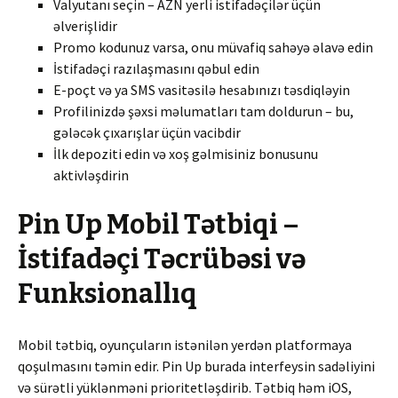
Valyutanı seçin – AZN yerli istifadəçilər üçün
əlverişlidir
Promo kodunuz varsa, onu müvafiq sahəyə əlavə edin
İstifadəçi razılaşmasını qəbul edin
E-poçt və ya SMS vasitəsilə hesabınızı təsdiqləyin
Profilinizdə şəxsi məlumatları tam doldurun – bu,
gələcək çıxarışlar üçün vacibdir
İlk depoziti edin və xoş gəlmisiniz bonusunu
aktivləşdirin
Pin Up Mobil Tətbiqi –
İstifadəçi Təcrübəsi və
Funksionallıq
Mobil tətbiq, oyunçuların istənilən yerdən platformaya
qoşulmasını təmin edir. Pin Up burada interfeysin sadəliyini
və sürətli yüklənməni prioritetləşdirib. Tətbiq həm iOS,