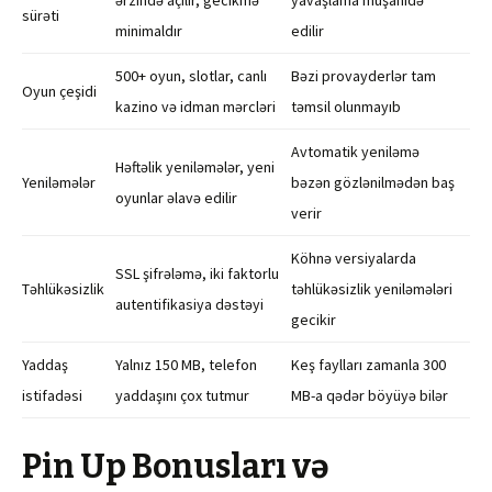
ərzində açılır, gecikmə
yavaşlama müşahidə
sürəti
minimaldır
edilir
500+ oyun, slotlar, canlı
Bəzi provayderlər tam
Oyun çeşidi
kazino və idman mərcləri
təmsil olunmayıb
Avtomatik yeniləmə
Həftəlik yeniləmələr, yeni
Yeniləmələr
bəzən gözlənilmədən baş
oyunlar əlavə edilir
verir
Köhnə versiyalarda
SSL şifrələmə, iki faktorlu
Təhlükəsizlik
təhlükəsizlik yeniləmələri
autentifikasiya dəstəyi
gecikir
Yaddaş
Yalnız 150 MB, telefon
Keş faylları zamanla 300
istifadəsi
yaddaşını çox tutmur
MB-a qədər böyüyə bilər
Pin Up Bonusları və