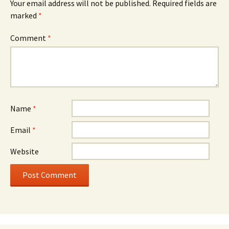
Your email address will not be published.
Required fields are
marked
*
Comment
*
Name
*
Email
*
Website