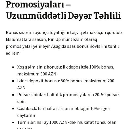
Promosiyaları –
Uzunmüddətli Dəyər Təhlili
Bonus sistemi oyunçu loyallığını təşviq etmək üçün qurulub.
Məlumatlara əsasən, Pin Up müntəzəm olaraq
promosiyalar yeniləyir. Aşağıda əsas bonus növlərini təhlil
edirəm.
Xoş gəlmisiniz bonusu: ilk depozitdə 100% bonus,
maksimum 300 AZN
İkinci depozit bonusu: 50% bonus, maksimum 200
AZN
Pulsuz spinlər: həftəlik promosiyalarda 20-50 pulsuz
spin
Cashback: hər həftə itirilən məbləğin 10%-i geri
qaytarılır
Turnirlər: hər ay 1000 AZN-dək mükafat fondu olan