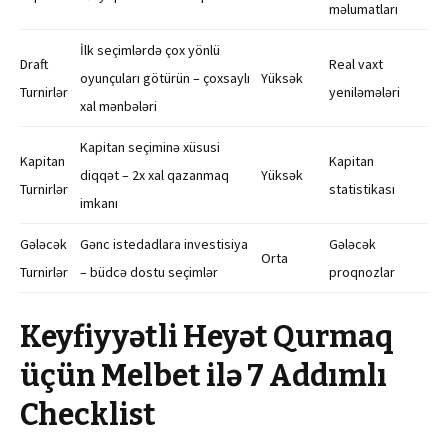
məlumatları
İlk seçimlərdə çox yönlü
Draft
Real vaxt
oyunçuları götürün – çoxsaylı
Yüksək
Turnirlər
yeniləmələri
xal mənbələri
Kapitan seçiminə xüsusi
Kapitan
Kapitan
diqqət – 2x xal qazanmaq
Yüksək
Turnirlər
statistikası
imkanı
Gələcək
Gənc istedadlara investisiya
Gələcək
Orta
Turnirlər
– büdcə dostu seçimlər
proqnozlar
Keyfiyyətli Heyət Qurmaq
üçün Melbet ilə 7 Addımlı
Checklist