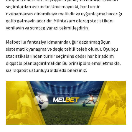
seçimlərdən üstündür. Unutmayın ki, hər turnir
özünəməxsus dinamikaya malikdir və uyğunlaşma bacarığı
qalib gəlməyin açarıdır. Müntəzəm olaraq statistikanı
yeniləyin və strategiyanızı təkmilləşdirin.
Melbet ilə fantaziya idmanında uğur qazanmaq üçün
sistematik yanaşma və dəqiq təhlil tələb olunur. Oyunçu
statistikalarından turnir seçiminə qədər hər bir addım
diqqətlə planlaşdırılmalıdır. Bu prinsiplərə əməl etməklə,
siz rəqabət üstünlüyü əldə edə bilərsiniz.