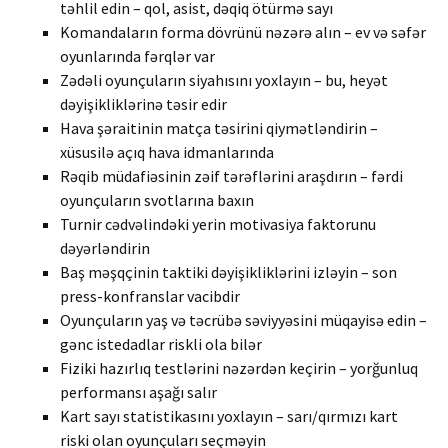
təhlil edin – qol, asist, dəqiq ötürmə sayı
Komandaların forma dövrünü nəzərə alın – ev və səfər
oyunlarında fərqlər var
Zədəli oyunçuların siyahısını yoxlayın – bu, heyət
dəyişikliklərinə təsir edir
Hava şəraitinin matça təsirini qiymətləndirin –
xüsusilə açıq hava idmanlarında
Rəqib müdafiəsinin zəif tərəflərini araşdırın – fərdi
oyunçuların svotlarına baxın
Turnir cədvəlindəki yerin motivasiya faktorunu
dəyərləndirin
Baş məşqçinin taktiki dəyişikliklərini izləyin – son
press-konfranslar vacibdir
Oyunçuların yaş və təcrübə səviyyəsini müqayisə edin –
gənc istedadlar riskli ola bilər
Fiziki hazırlıq testlərini nəzərdən keçirin – yorğunluq
performansı aşağı salır
Kart sayı statistikasını yoxlayın – sarı/qırmızı kart
riski olan oyunçuları seçməyin