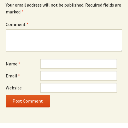
Your email address will not be published.
Required fields are
marked
*
Comment
*
Name
*
Email
*
Website