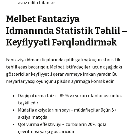
əvəz edilə bilənlər
Melbet Fantaziya
Idmanında Statistik Təhlil –
Keyfiyyəti Fərqləndirmək
Fantaziya idmanı liqalarında qalib gəlmək üçün statistik
təhlil əsas bacarıqdır. Melbet istifadəçiləri üçün aşağıdakı
göstəricilər keyfiyyətli qərar verməyə imkan yaradır. Bu
meyarlar yaxşı oyunçunu pisdən ayırmağa kömək edir:
Dəqiq ötürmə faizi – 85% və yuxarı olanlar üstünlük
təşkil edir
Müdafiə aksiyalarının sayı – müdafiəçilər üçün 5+
aksiya matçda
Qol vurma effektivliyi – zərbələrin 20% qola
çevrilməsi yaxşı göstəricidir