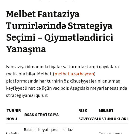
Melbet Fantaziya
Turnirlərində Strategiya
Seçimi – Qiymətləndirici
Yanaşma
Fantaziya idmanında liqalar və turnirlər fərqli qaydalara
malik ola bilər. Melbet (
melbet azərbaycan
)
platformasında hər turnirin öz xüsusiyyətlərini anlamaq
keyfiyyətli nəticə üçün vacibdir. Aşağıdakı meyarlar əsasında
strategiyanızı qurun:
TURNIR
RISK
MELBET
ƏSAS STRATEGIYA
NÖVÜ
SƏVIYYƏSI
ÜSTÜNLÜKLƏRI
Balanslı heyət qurun – ulduz
Həftəlik
Geniş oyunçu