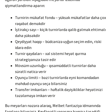
qiymətləndirmə aparın:
Turnirin mükafat fondu – yüksək mükafatlar daha çox
rəqabət deməkdir
İştirakçı sayı – kiçik turnirlərdə qalib gəlmək ehtimalı
daha yüksəkdir
Qeydiyyat haqqı – büdcənizə uyğun seçim edin, riski
idarə edin
Turnir qaydaları – xal sistemi heyət qurma
strategiyanıza təsir edir
Mövsüm uzunluğu – qısamüddətli turnirlər daha
sürətli nəticə verir
Oyunçu limiti – bəzi turnirlərdə eyni komandadan
məhdud oyunçu seçə bilərsiniz
Transfer imkanları – həftəlik dəyişikliklər heyətinizi
təzələməyə imkan verir
Bu meyarları nəzərə alaraq, Melbet fantaziya idmanında
fərqlənə bilərsiniz. Keyfiyyətli yanaşma həmişə təsadüfi