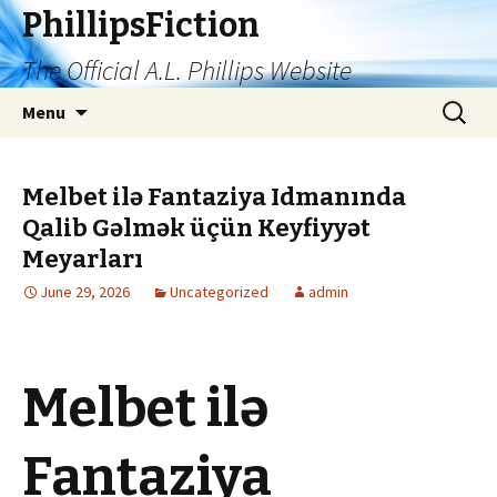
PhillipsFiction
The Official A.L. Phillips Website
Skip
Search
Menu
to
for:
content
Melbet ilə Fantaziya Idmanında
Qalib Gəlmək üçün Keyfiyyət
Meyarları
June 29, 2026
Uncategorized
admin
Melbet ilə
Fantaziya