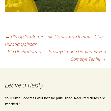
←
Pin Up Platformasının Ürəyəyatan İcmalı – Niyə
Burada Qalırsan
Post
Pin Up Platforması – Provayderlərin Dadına Baxan
Somelye Təhlili
→
navigation
Leave a Reply
Your email address will not be published.
Required fields are
marked
*