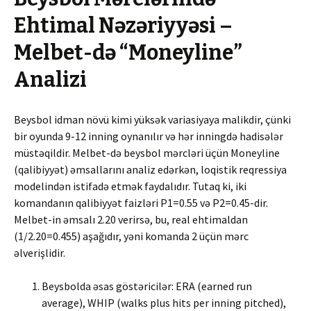
Ehtimal Nəzəriyyəsi –
Melbet-də “Moneyline”
Analizi
Beysbol idman növü kimi yüksək variasiyaya malikdir, çünki
bir oyunda 9-12 inning oynanılır və hər inningdə hadisələr
müstəqildir. Melbet-də beysbol mərcləri üçün Moneyline
(qalibiyyət) əmsallarını analiz edərkən, loqistik reqressiya
modelindən istifadə etmək faydalıdır. Tutaq ki, iki
komandanın qalibiyyət faizləri P1=0.55 və P2=0.45-dir.
Melbet-in əmsalı 2.20 verirsə, bu, real ehtimaldan
(1/2.20=0.455) aşağıdır, yəni komanda 2 üçün mərc
əlverişlidir.
Beysbolda əsas göstəricilər: ERA (earned run
average), WHIP (walks plus hits per inning pitched),